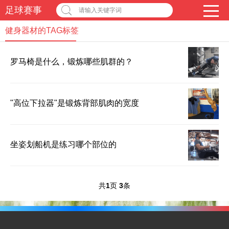
足球赛事
请输入关键字词
健身器材的TAG标签
罗马椅是什么，锻炼哪些肌群的？
"高位下拉器"是锻炼背部肌肉的宽度
坐姿划船机是练习哪个部位的
共
1
页
3
条